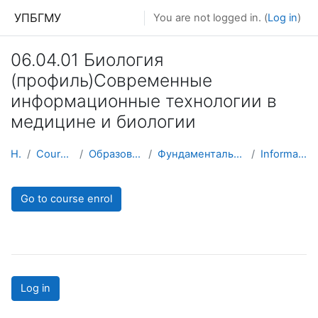
Skip to main content
УПБГМУ
You are not logged in. (
Log in
)
06.04.01 Биология
(профиль)Современные
информационные технологии в
медицине и биологии
Home
Courses showcase 3KL
Образование 2025-2026 уч.год
Фундаментальной и прикладной микробиологии
Information about the course
Go to course enrol
Log in