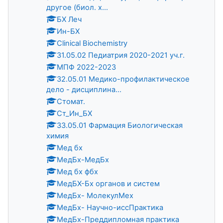
другое (биол. х...
БХ Леч
Ин-БХ
Clinical Biochemistry
31.05.02 Педиатрия 2020-2021 уч.г.
МПФ 2022-2023
32.05.01 Медико-профилактическое
дело - дисциплина...
Стомат.
Ст_Ин_БХ
33.05.01 Фармация Биологическая
химия
Мед бх
МедБх-МедБх
Мед бх фбх
МедБХ-Бх органов и систем
МедБх- МолекулМех
МедБх- Научно-иссПрактика
МедБх-Преддипломная практика