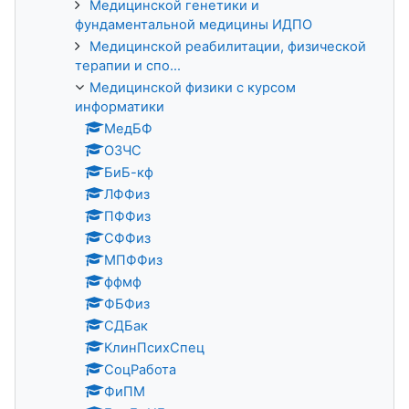
Медицинской генетики и
фундаментальной медицины ИДПО
Медицинской реабилитации, физической
терапии и спо...
Медицинской физики с курсом
информатики
МедБФ
ОЗЧС
БиБ-кф
ЛФФиз
ПФФиз
СФФиз
МПФФиз
ффмф
ФБФиз
СДБак
КлинПсихСпец
СоцРабота
ФиПМ