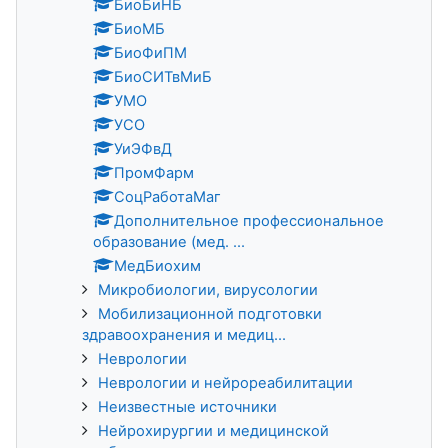
БиоБиНБ
БиоМБ
БиоФиПМ
БиоСИТвМиБ
УМО
УСО
УиЭФвД
ПромФарм
СоцРаботаМаг
Дополнительное профессиональное
образование (мед. ...
МедБиохим
Микробиологии, вирусологии
Мобилизационной подготовки
здравоохранения и медиц...
Неврологии
Неврологии и нейрореабилитации
Неизвестные источники
Нейрохирургии и медицинской