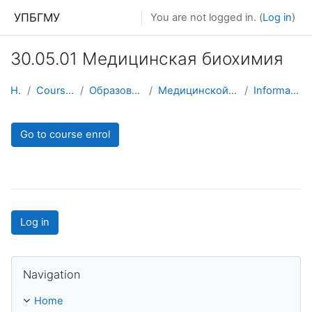
Skip to main content
УПБГМУ
You are not logged in. (
Log in
)
30.05.01 Медицинская биохимия
Home
Courses showcase 3KL
Образование 2025-2026 уч.год
Медицинской физики с курсом информатики
Information about the course
Go to course enrol
Log in
Skip Navigation
Navigation
Home