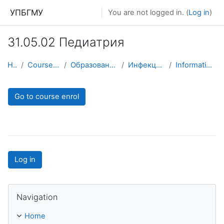
Skip to main content
УПБГМУ
You are not logged in. (
Log in
)
31.05.02 Педиатрия
Home
Courses showcase 3KL
Образование 2025-2026 уч.год
Инфекционных болезней
Information about the course
Go to course enrol
Log in
Skip Navigation
Navigation
Home