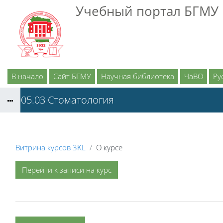
Перейти к основному содержанию
Учебный портал БГМУ
В начало
Сайт БГМУ
Научная библиотека
ЧаВО
Рус
31.05.03 Стоматология
Витрина курсов 3KL
О курсе
Перейти к записи на курс