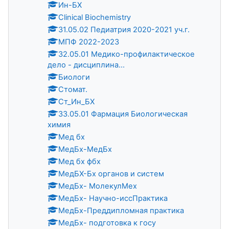
Ин-БХ
Clinical Biochemistry
31.05.02 Педиатрия 2020-2021 уч.г.
МПФ 2022-2023
32.05.01 Медико-профилактическое
дело - дисциплина...
Биологи
Стомат.
Ст_Ин_БХ
33.05.01 Фармация Биологическая
химия
Мед бх
МедБх-МедБх
Мед бх фбх
МедБХ-Бх органов и систем
МедБх- МолекулМех
МедБх- Научно-иссПрактика
МедБх-Преддипломная практика
МедБх- подготовка к госу