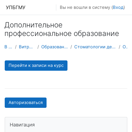
Перейти к основному содержанию
УПБГМУ
Вы не вошли в систему (
Вход
)
Дополнительное
профессиональное образование
В начало
Витрина курсов 3KL
Образование 2025-2026 уч.год
Стоматологии детского возраста и ортодонтии
О курсе
Перейти к записи на курс
Авторизоваться
Пропустить Навигация
Навигация