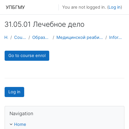
Skip to main content
УПБГМУ
You are not logged in. (
Log in
)
31.05.01 Лечебное дело
Home
Courses showcase 3KL
Образование 2025-2026 уч.год
Медицинской реабилитации, физической терапии и спортивной медицины
Information about the course
Go to course enrol
Log in
Skip Navigation
Navigation
Home