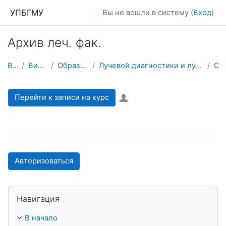
Перейти к основному содержанию
УПБГМУ
Вы не вошли в систему (
Вход
)
Архив леч. фак.
В начало
Витрина курсов 3KL
Образование 2025-2026 уч.год
Лучевой диагностики и лучевой терапии, ядерной медицины и радиотерапии с курсами ИДПО
О курсе
Перейти к записи на курс
Авторизоваться
Пропустить Навигация
Навигация
В начало