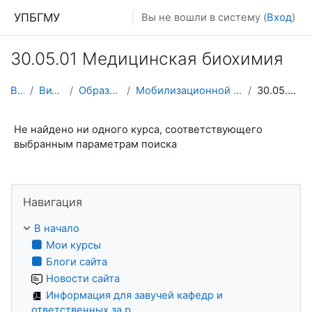
Перейти к основному содержанию
УПБГМУ
Вы не вошли в систему (
Вход
)
30.05.01 Медицинская биохимия
В начало
Витрина курсов 3KL
Образование 2025-2026 уч.год
Мобилизационной подготовки здравоохранения и медицины катастроф
30.05.01 Медицинская биохимия
Не найдено ни одного курса, соответствующего
выбранным параметрам поиска
Пропустить Навигация
Навигация
В начало
Мои курсы
Блоги сайта
Новости сайта
Информация для завучей кафедр и
ответственных за р...