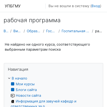
Перейти к основному содержанию
УПБГМУ
Вы не вошли в систему (
Вход
)
рабочая программа
В начало
Витрина курсов 3KL
Образование 2025-2026 уч.год
Госпитальной хирургии
Госпитальная хирургия (Кафедра госпитальной хирургии)
рабочая программа
Не найдено ни одного курса, соответствующего
выбранным параметрам поиска
Пропустить Навигация
Навигация
В начало
Мои курсы
Блоги сайта
Новости сайта
Информация для завучей кафедр и
ответственных за р...