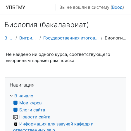
Перейти к основному содержанию
УПБГМУ
Вы не вошли в систему (
Вход
)
Биология (бакалавриат)
В начало
Витрина курсов 3KL
Государственная итоговая аттестация выпускников-2026
Биология (бакалавриат)
Не найдено ни одного курса, соответствующего
выбранным параметрам поиска
Пропустить Навигация
Навигация
В начало
Мои курсы
Блоги сайта
Новости сайта
Информация для завучей кафедр и
ответственных за р...