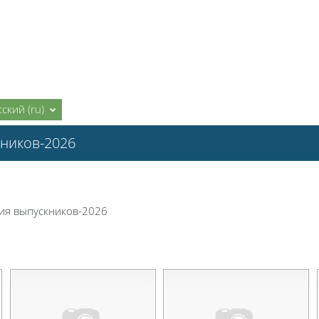
ский ‎(ru)‎
кников-2026
ция выпускников-2026