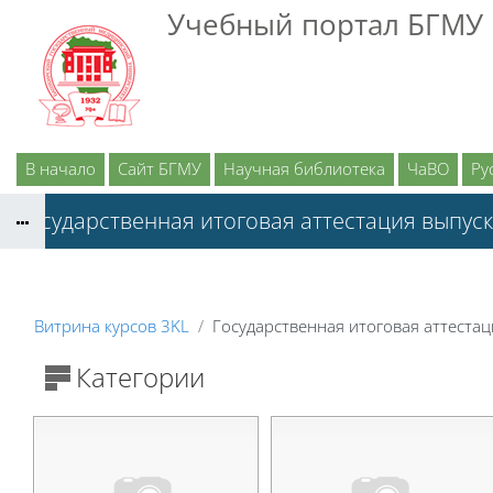
Перейти к основному содержанию
Учебный портал БГМУ
В начало
Сайт БГМУ
Научная библиотека
ЧаВО
Рус
Государственная итоговая аттестация выпус
Витрина курсов 3KL
Государственная итоговая аттеста
Категории