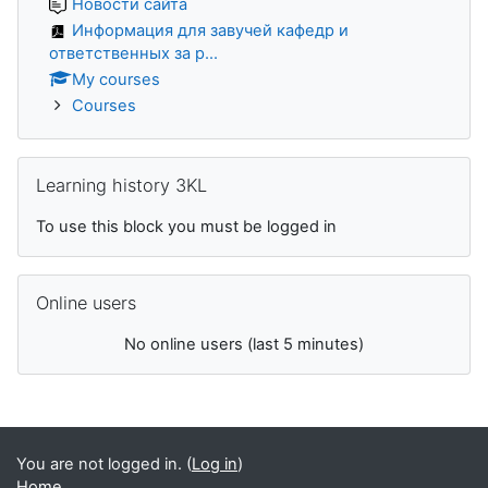
Новости сайта
Информация для завучей кафедр и
ответственных за р...
My courses
Courses
Skip Learning history 3KL
Learning history 3KL
To use this block you must be logged in
Skip Online users
Online users
No online users (last 5 minutes)
You are not logged in. (
Log in
)
Home