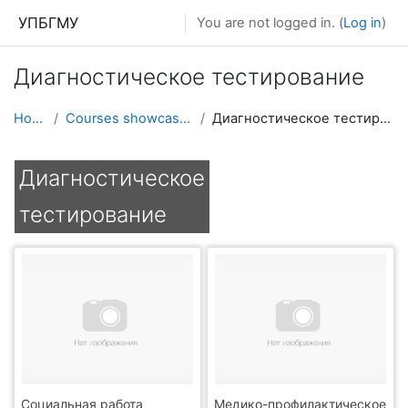
Skip to main content
УПБГМУ
You are not logged in. (
Log in
)
Диагностическое тестирование
Home
Courses showcase 3KL
Диагностическое тестирование
Диагностическое
тестирование
Социальная работа
Медико-профилактическое