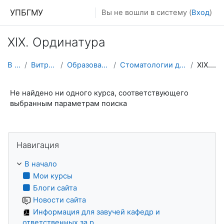
Перейти к основному содержанию
УПБГМУ
Вы не вошли в систему (
Вход
)
XIX. Ординатура
В начало
Витрина курсов 3KL
Образование 2025-2026 уч.год
Стоматологии детского возраста и ортодонтии
XIX. Ординатура
Не найдено ни одного курса, соответствующего
выбранным параметрам поиска
Пропустить Навигация
Навигация
В начало
Мои курсы
Блоги сайта
Новости сайта
Информация для завучей кафедр и
ответственных за р...