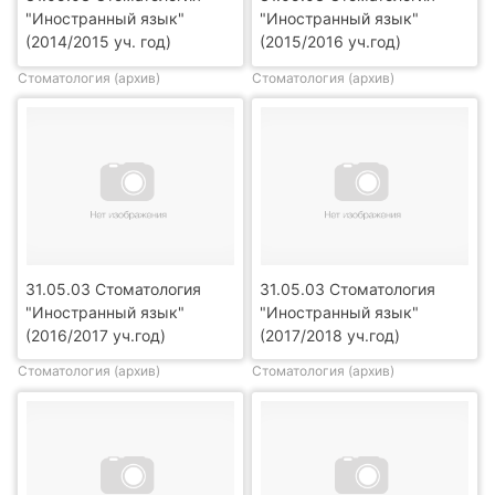
"Иностранный язык"
"Иностранный язык"
(2014/2015 уч. год)
(2015/2016 уч.год)
Стоматология (архив)
Стоматология (архив)
31.05.03 Стоматология
31.05.03 Стоматология
"Иностранный язык"
"Иностранный язык"
(2016/2017 уч.год)
(2017/2018 уч.год)
Стоматология (архив)
Стоматология (архив)