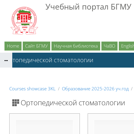
Skip to main content
Учебный портал БГМУ
Home
Сайт БГМУ
Научная библиотека
ЧаВО
English
Ортопедической стоматологии
Courses showcase 3KL
Образование 2025-2026 уч.год
Ортопедической стоматологии