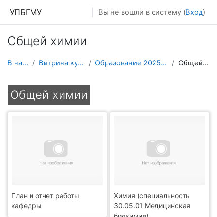
Перейти к основному содержанию
УПБГМУ
Вы не вошли в систему (
Вход
)
Общей химии
В начало
Витрина курсов 3KL
Образование 2025-2026 уч.год
Общей химии
Общей химии
План и отчет работы
Химия (специальность
кафедры
30.05.01 Медицинская
биохимия)