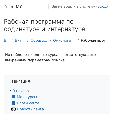
Перейти к основному содержанию
УПБГМУ
Вы не вошли в систему (
Вход
)
Рабочая программа по
ординатуре и интернатуре
В начало
Витрина курсов 3KL
Образование 2025-2026 уч.год
Онкологии и клинической морфологии
Рабочая программа по ординатуре и интернатуре
Не найдено ни одного курса, соответствующего
выбранным параметрам поиска
Пропустить Навигация
Навигация
В начало
Мои курсы
Блоги сайта
Новости сайта