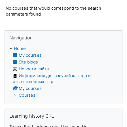
No courses that would correspond to the search
parameters found
Skip Navigation
Navigation
Home
My courses
Site blogs
Новости сайта
Информация для завучей кафедр и
ответственных за р...
My courses
Courses
Skip Learning history 3KL
Learning history 3KL
To use this block you must be logged in