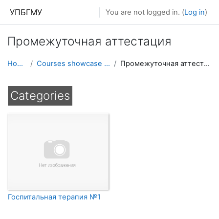
Skip to main content
УПБГМУ
You are not logged in. (
Log in
)
Промежуточная аттестация
Home
Courses showcase 3KL
Промежуточная аттестация
Categories
Госпитальная терапия №1