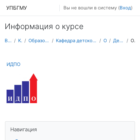
Перейти к основному содержанию
УПБГМУ
Вы не вошли в систему (
Вход
)
Информация о курсе
В начало
Кафедры
Образование 2025-2026 уч.год
Кафедра детской хирургии с физической и медицинско...
О курсе
Детская хирургия
Описание
ИДПО
Пропустить Навигация
Навигация