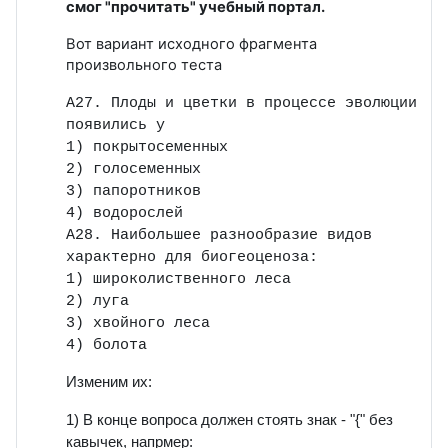
смог "прочитать" учебный портал.
Вот вариант исходного фрагмента
произвольного теста
А27. Плоды и цветки в процессе эволюции
появились у
1) покрытосеменных
2) голосеменных
3) папоротников
4) водорослей
А28. Наибольшее разнообразие видов
характерно для биогеоценоза:
1) широколиственного леса
2) луга
3) хвойного леса
4) болота
Изменим их:
1) В конце вопроса должен стоять знак - "{" без
кавычек, напрмер: