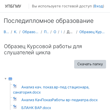
Перейти к основному содержанию
УПБГМУ
Вы используете гостевой доступ (
Вход
)
Последипломное образование
В начало
Кафедры
Образование 2025-2026 уч.год
Педиатрии
О курсе
ИПО
ДПП Педиатрия
Образец Курсовой работы для слушателей цикла
Образец Курсовой работы для
слушателей цикла
Скачать папку
Анализ кач. показ.вр-пед стационара,
санатория.docx
Анализ КачПоказРаботы вр-педиатра.docx
БЛАНК ВАР.docx