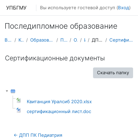
Перейти к основному содержанию
УПБГМУ
Вы используете гостевой доступ (
Вход
)
Последипломное образование
В начало
Кафедры
Образование 2025-2026 уч.год
Педиатрии
О курсе
ИПО
ДПП Педиатрия
Сертификационные документы
Сертификационные документы
Скачать папку
Квитанция Уралсиб 2020.xlsx
сертификационный лист.doc
← ДПП ПК Педиатрия