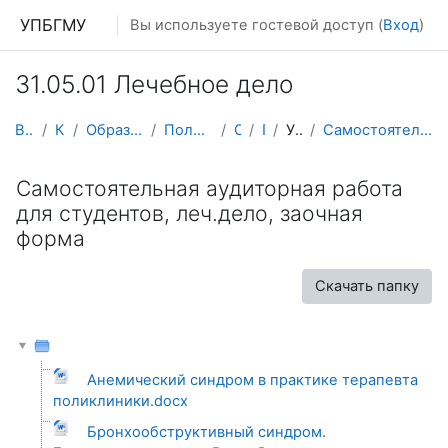
Перейти к основному содержанию
УПБГМУ
Вы используете гостевой доступ (
Вход
)
31.05.01 Лечебное дело
В начало
Кафедры
Образование 2025-2026 уч.год
Поликлинической терапии
О курсе
ПТЛФ
УММ 2016 г.
Самостоятельная аудиторная работа для студентов, л...
Самостоятельная аудиторная работа
для студентов, леч.дело, заочная
форма
Скачать папку
Анемический синдром в практике терапевта
поликлиники.docx
Бронхообструктивный синдром.