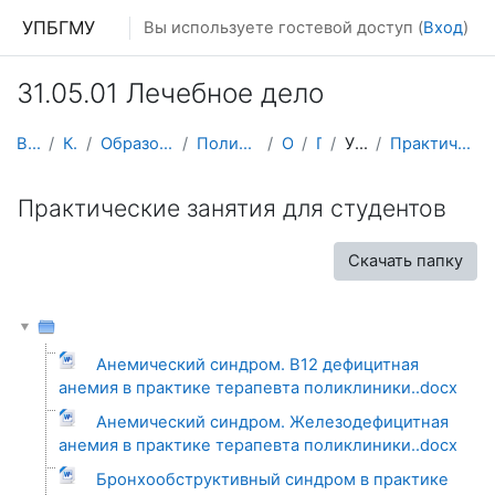
Перейти к основному содержанию
УПБГМУ
Вы используете гостевой доступ (
Вход
)
31.05.01 Лечебное дело
В начало
Кафедры
Образование 2025-2026 уч.год
Поликлинической терапии
О курсе
ПТЛФ
УММ 2016 г.
Практические занятия для студентов
Практические занятия для студентов
Скачать папку
Анемический синдром. В12 дефицитная
анемия в практике терапевта поликлиники..docx
Анемический синдром. Железодефицитная
анемия в практике терапевта поликлиники..docx
Бронхообструктивный синдром в практике