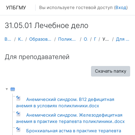
Перейти к основному содержанию
УПБГМУ
Вы используете гостевой доступ (
Вход
)
31.05.01 Лечебное дело
В начало
Кафедры
Образование 2025-2026 уч.год
Поликлинической терапии
О курсе
ПТЛФ
УММ 2016 г.
Для преподавателей
Для преподавателей
Скачать папку
Анемический синдром. В12 дефицитная
анемия в условиях поликлиники.docx
Анемический синдром. Железодефицитная
анемия в практике терапевта поликлиники..docx
Бронхиальная астма в практике терапевта