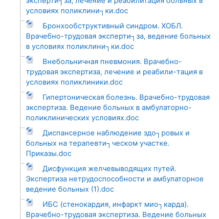
эксперти┐за, лечение и реабилитация больных в
условиях поликлини┐ки.doc
Бронхообструктивный синдром. ХОБЛ.
Врачебно-трудовая эксперти┐за, ведение больных
в условиях поликлини┐ки.doc
Внебольничная пневмония. Врачебно-
трудовая экспертиза, лечение и реабили-тация в
условиях поликлиники.doc
Гипертоническая болезнь. Врачебно-трудовая
экспертиза. Ведение больных в амбулаторно-
поликлинических условиях.doc
Диспансерное наблюдение здо┐ровых и
больных на терапевти┐ческом участке.
Приказы.doc
Дисфункция желчевыводящих путей.
Экспертиза нетрудоспособности и амбулаторное
ведение больных (1).doc
ИБС (стенокардия, инфаркт мио┐карда).
Врачебно-трудовая экспертиза. Ведение больных