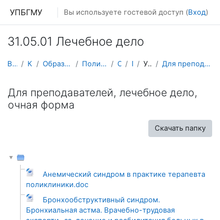
Перейти к основному содержанию
УПБГМУ
Вы используете гостевой доступ (
Вход
)
31.05.01 Лечебное дело
В начало
Кафедры
Образование 2025-2026 уч.год
Поликлинической терапии
О курсе
ПТЛФ
УММ 2013 г.
Для преподавателей, лечебное дело, очная форма
Для преподавателей, лечебное дело,
очная форма
Скачать папку
Анемический синдром в практике терапевта
поликлиники.doc
Бронхообструктивный синдром.
Бронхиальная астма. Врачебно-трудовая