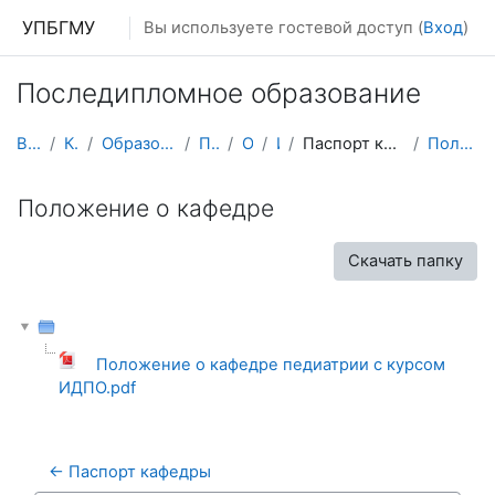
Перейти к основному содержанию
УПБГМУ
Вы используете гостевой доступ (
Вход
)
Последипломное образование
В начало
Кафедры
Образование 2025-2026 уч.год
Педиатрии
О курсе
ИПО
Паспорт кафедры, Положение о кафедре
Положение о кафедре
Положение о кафедре
Скачать папку
Положение о кафедре педиатрии с курсом
ИДПО.pdf
← Паспорт кафедры