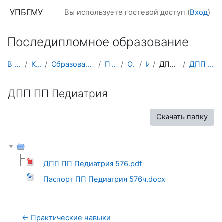
Перейти к основному содержанию
УПБГМУ
Вы используете гостевой доступ (
Вход
)
Последипломное образование
В начало
Кафедры
Образование 2025-2026 уч.год
Педиатрии
О курсе
ИПО
ДПП Педиатрия
ДПП ПП Педиатрия
ДПП ПП Педиатрия
Скачать папку
ДПП ПП Педиатрия 576.pdf
Паспорт ПП Педиатрия 576ч.docx
← Практические навыки