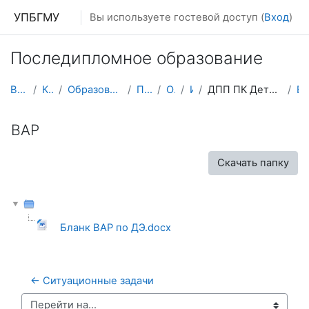
Перейти к основному содержанию
УПБГМУ
Вы используете гостевой доступ (
Вход
)
Последипломное образование
В начало
Кафедры
Образование 2025-2026 уч.год
Педиатрии
О курсе
ИПО
ДПП ПК Детская эндокринология, 72 часа
В
ВАР
Скачать папку
Бланк ВАР по ДЭ.docx
← Ситуационные задачи