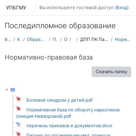
Перейти к основному содержанию
УПБГМУ
Вы используете гостевой доступ (
Вход
)
Последипломное образование
В начало
Кафедры
Образование 2025-2026 уч.год
Педиатрии
О курсе
ИПО
ДПП ПК Паллиативная помощь в педиатрии
Нормативно-правовая база
Нормативно-правовая база
Скачать папку
Болевой синдром у детей.pdf
Нормативная база по обороту наркотиков
(лекция Невзоровой).pdf
перечень приказов и документов.docx
Письмо по организации мед. помощи