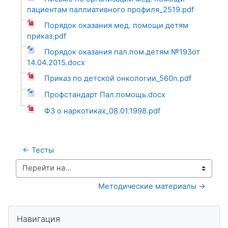
пациентам паллиативного профиля_2519.pdf
Порядок оказания мед. помощи детям
приказ.pdf
Порядок оказания пал.пом.детям №193от
14.04.2015.docx
Приказ по детской онкологии_560n.pdf
Профстандарт Пал.помощь.docx
ФЗ о наркотиках_08.01.1998.pdf
← Тесты
Перейти на...
Методические материалы →
Пропустить Навигация
Навигация