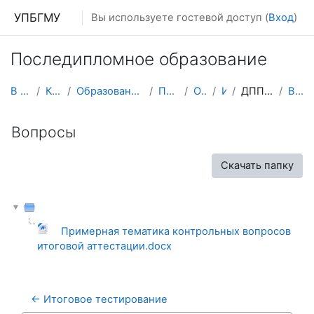
Перейти к основному содержанию
УПБГМУ
Вы используете гостевой доступ (
Вход
)
Последипломное образование
В начало
Кафедры
Образование 2025-2026 уч.год
Педиатрии
О курсе
ИПО
ДПП Педиатрия
Вопросы
Вопросы
Скачать папку
Примерная тематика контрольных вопросов
итоговой аттестации.docx
← Итоговое тестирование