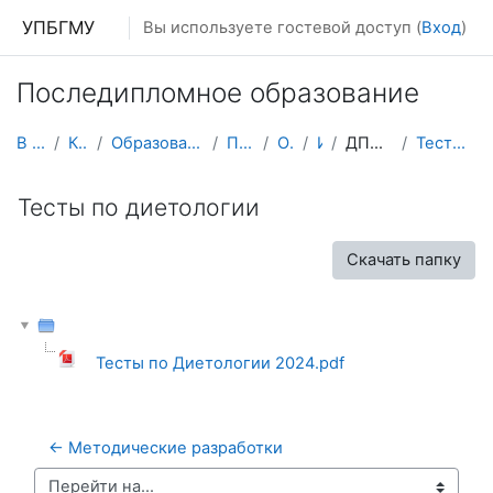
Перейти к основному содержанию
УПБГМУ
Вы используете гостевой доступ (
Вход
)
Последипломное образование
В начало
Кафедры
Образование 2025-2026 уч.год
Педиатрии
О курсе
ИПО
ДПП Диетология
Тесты по диетологии
Тесты по диетологии
Скачать папку
Тесты по Диетологии 2024.pdf
← Методические разработки