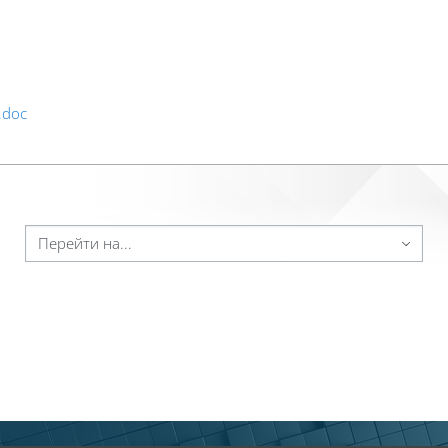
.doc
ейти на...