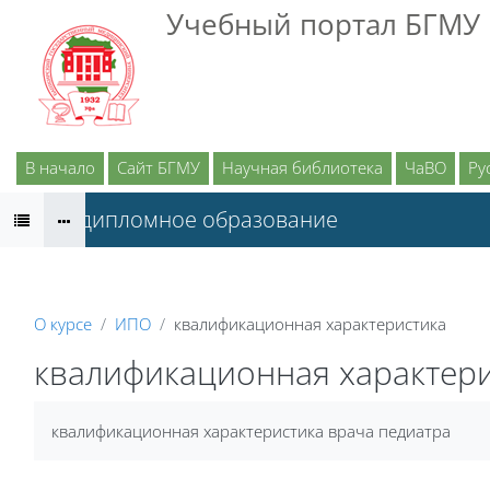
Перейти к основному содержанию
Учебный портал БГМУ
В начало
Сайт БГМУ
Научная библиотека
ЧаВО
Рус
Последипломное образование
О курсе
ИПО
квалификационная характеристика
квалификационная характер
квалификационная характеристика врача педиатра