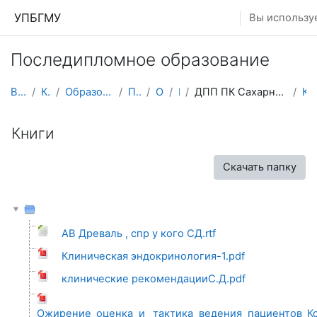
Перейти к основному содержанию
УПБГМУ
Вы используе
Последипломное образование
В начало
Кафедры
Образование 2025-2026 уч.год
Педиатрии
О курсе
ИПО
ДПП ПК Сахарный диабет у детей. Профилактика, диаг...
Книг
Книги
Скачать папку
АВ Древаль , спр у кого СД.rtf
Клиническая эндокринология-1.pdf
клинические рекомендацииС.Д.pdf
Ожирение_оценка_и _тактика_ведения_пациентов_К