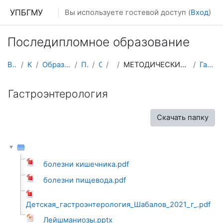
Перейти к основному содержанию
УПБГМУ
Вы используете гостевой доступ (
Вход
)
Последипломное образование
В начало
Кафедры
Образование 2025-2026 уч.год
Педиатрии
О курсе
ИПО
МЕТОДИЧЕСКИЕ РЕКОМЕНДАЦИИ, УЧЕБНЫЕ ПОСОБИЯ ДЛЯ СЛУ...
Гастроэнтерология
Гастроэнтерология
Скачать папку
болезни кишечника.pdf
болезни пищевода.pdf
Детская_гастроэнтерология_Шабалов_2021_г_.pdf
Лейшманиозы.pptx