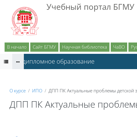
Перейти к основному содержанию
Учебный портал БГМУ
В начало
Сайт БГМУ
Научная библиотека
ЧаВО
Рус
Последипломное образование
О курсе
ИПО
ДПП ПК Актуальные проблемы детской э
ДПП ПК Актуальные проблемы