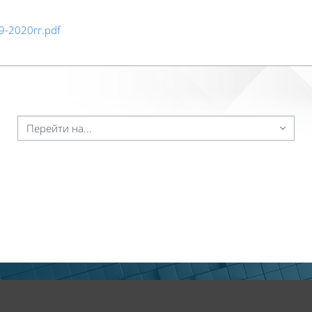
9-2020гг.pdf
ейти на...