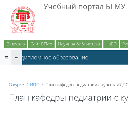
Перейти к основному содержанию
Учебный портал БГМУ
В начало
Сайт БГМУ
Научная библиотека
ЧаВО
Рус
Последипломное образование
О курсе
ИПО
План кафедры педиатрии с курсом ИДПО
План кафедры педиатрии с к