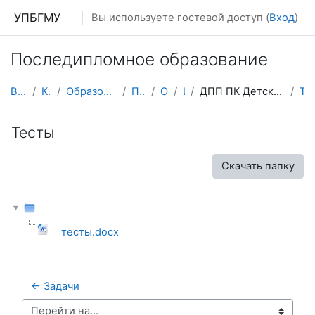
Перейти к основному содержанию
УПБГМУ
Вы используете гостевой доступ (
Вход
)
Последипломное образование
В начало
Кафедры
Образование 2025-2026 уч.год
Педиатрии
О курсе
ИПО
ДПП ПК Детская гематология, онкология , 72 часа
Тесты
Тесты
Скачать папку
тесты.docx
← Задачи