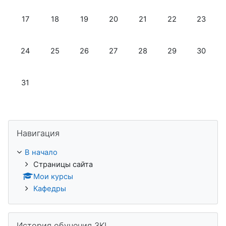
Нет событий, понедельник 17 августа
Нет событий, вторник 18 августа
Нет событий, среда 19 августа
Нет событий, четверг 20 август
Нет событий, пятница 21
Нет событий, су
Нет собы
17
18
19
20
21
22
23
Нет событий, понедельник 24 августа
Нет событий, вторник 25 августа
Нет событий, среда 26 августа
Нет событий, четверг 27 август
Нет событий, пятница 28
Нет событий, су
Нет собы
24
25
26
27
28
29
30
Нет событий, понедельник 31 августа
31
Пропустить Навигация
Навигация
В начало
Страницы сайта
Мои курсы
Кафедры
Пропустить История обучения 3KL
История обучения 3KL