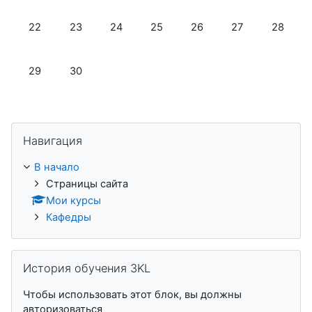
Нет событий, понедельник 22 июня
Нет событий, вторник 23 июня
Нет событий, среда 24 июня
Нет событий, четверг 25 июня
Нет событий, пятница 2
Нет событий, су
Нет собы
22
23
24
25
26
27
28
Нет событий, понедельник 29 июня
Нет событий, вторник 30 июня
29
30
Пропустить Навигация
Навигация
В начало
Страницы сайта
Мои курсы
Кафедры
Пропустить История обучения 3KL
История обучения 3KL
Чтобы использовать этот блок, вы должны
авторизоваться