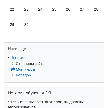
Нет событий, понедельник 22 июня
Нет событий, вторник 23 июня
Нет событий, среда 24 июня
Нет событий, четверг 25 июня
Нет событий, пятница 2
Нет событий, су
Нет собы
22
23
24
25
26
27
28
Нет событий, понедельник 29 июня
Нет событий, вторник 30 июня
29
30
Пропустить Навигация
Навигация
В начало
Страницы сайта
Мои курсы
Кафедры
Пропустить История обучения 3KL
История обучения 3KL
Чтобы использовать этот блок, вы должны
авторизоваться