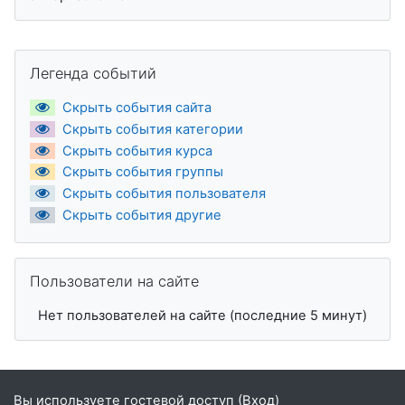
Пропустить Легенда событий
Легенда событий
Скрыть события сайта
Скрыть события категории
Скрыть события курса
Скрыть события группы
Скрыть события пользователя
Скрыть события другие
Пропустить Пользователи на сайте
Пользователи на сайте
Нет пользователей на сайте (последние 5 минут)
Вы используете гостевой доступ (
Вход
)