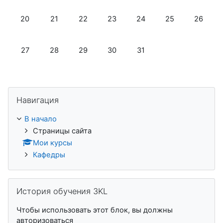
Нет событий, понедельник 20 октября
Нет событий, вторник 21 октября
Нет событий, среда 22 октября
Нет событий, четверг 23 октябр
Нет событий, пятница 2
Нет событий, су
Нет собы
20
21
22
23
24
25
26
Нет событий, понедельник 27 октября
Нет событий, вторник 28 октября
Нет событий, среда 29 октября
Нет событий, четверг 30 октябр
Нет событий, пятница 3
27
28
29
30
31
Пропустить Навигация
Навигация
В начало
Страницы сайта
Мои курсы
Кафедры
Пропустить История обучения 3KL
История обучения 3KL
Чтобы использовать этот блок, вы должны
авторизоваться